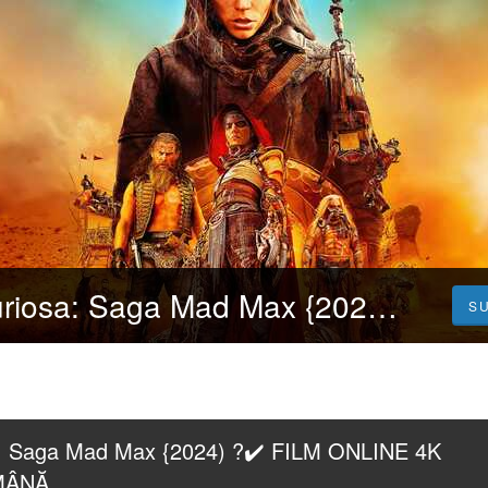
*FILMUL,!▷ Furiosa: Saga Mad Max {2024) ?️✔️ FILM ONLINE 4K SUBTITRAT IN ROMÂNĂ
S
: Saga Mad Max {2024) ?️✔️ FILM ONLINE 4K 
MÂNĂ