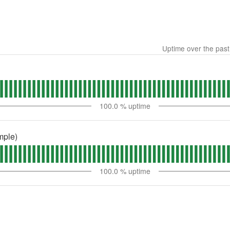
Uptime over the pas
100.0
% uptime
mple)
100.0
% uptime