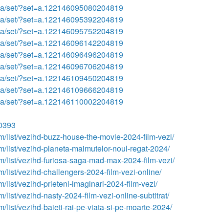
dia/set/?set=a.122146095080204819
dia/set/?set=a.122146095392204819
dia/set/?set=a.122146095752204819
dia/set/?set=a.122146096142204819
dia/set/?set=a.122146096496204819
dia/set/?set=a.122146096706204819
dia/set/?set=a.122146109450204819
dia/set/?set=a.122146109666204819
dia/set/?set=a.122146110002204819
00393
m/list/vezihd-buzz-house-the-movie-2024-film-vezi/
m/list/vezihd-planeta-maimutelor-noul-regat-2024/
m/list/vezihd-furiosa-saga-mad-max-2024-film-vezi/
m/list/vezihd-challengers-2024-film-vezi-online/
/list/vezihd-prieteni-imaginari-2024-film-vezi/
/list/vezihd-nasty-2024-film-vezi-online-subtitrat/
/list/vezihd-baieti-rai-pe-viata-si-pe-moarte-2024/