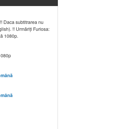
! Daca subtitrarea nu 
h). !! Urmăriți Furiosa: 
nă 1080p.
 1080p
Română
Română