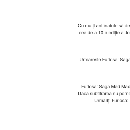
Cu mulți ani înainte să d
cea de-a 10-a ediție a Jo
Urmărește Furiosa: Saga 
Furiosa: Saga Mad Max -
Daca subtitrarea nu porne
Urmăriți Furiosa