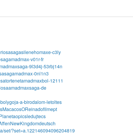
-furiosasagasilenehomaxe-c3ly
nesagamadmax-v01r-fr
themadmaxsaga-9l3d4j-53rbj14n
riosasagamadmax-0nl1n3
uriosatortenetamadmaxbol-12111
furiosaamadmaxsaga-de
bolygoja-a-birodalom-letoltes
dosMacacosOReinadofilmept
iPlanetaopicsledujtecs
derAffenNewKingdomdeutsch
dia/set/?set=a.122146094096204819