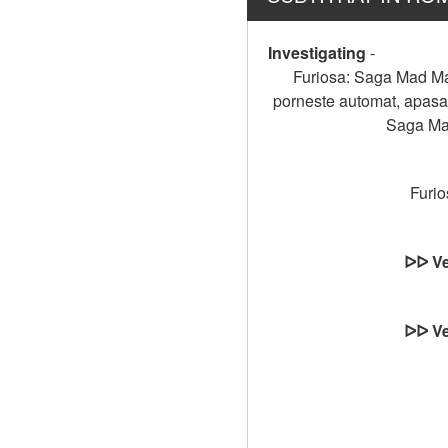
Investigating
-
Furiosa: Saga Mad Max
porneste automat, apasati
Saga Mad
Furio
ᐅᐅ Ve
ᐅᐅ Ve