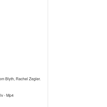
om Blyth, Rachel Zegler.
Flv - Mp4