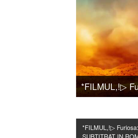
*FILMUL,!▷ Furiosa
SUBTITRAT IN RO