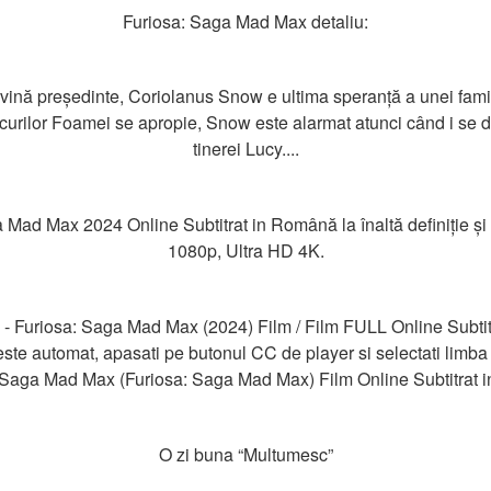
Furiosa: Saga Mad Max detaliu:
evină președinte, Coriolanus Snow e ultima speranță a unei fami
curilor Foamei se apropie, Snow este alarmat atunci când i se dă
tinerei Lucy....
Mad Max 2024 Online Subtitrat in Română la înaltă definiție și l
1080p, Ultra HD 4K.
 Furiosa: Saga Mad Max (2024) Film / Film FULL Online Subtitr
ste automat, apasati pe butonul CC de player si selectati limba
: Saga Mad Max (Furiosa: Saga Mad Max) Film Online Subtitrat
O zi buna “Multumesc”